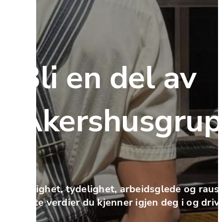
Bli en del av 
Akershusgru
Ærlighet, tydelighet, arbeidsglede og raush
dette verdier du kjenner igjen deg i og driv